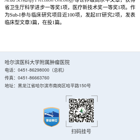
省卫生厅科学进步一等奖
1
项，
医疗新技术奖一等奖
1
项。
作
为
S
ub
-I
参与临床研究项目近
100
项，发起
I
IT
研究
2
项，发表
临床型文章
3
篇，在投
1
篇。
哈尔滨医科大学附属肿瘤医院
电话：0451-86298000（总机）
传真：0451-86663760
地址：黑龙江省哈尔滨市南岗区哈平路150号
扫码挂号