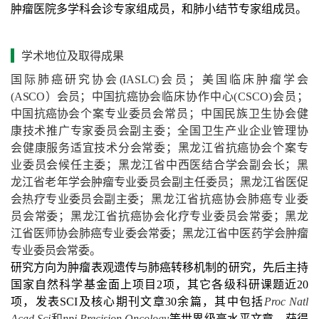
肿瘤医院多学科会诊专家组成员，和肺小结节专家组成员。
学术地位及取得成果
国
际肺癌研究协会
(IASLC)
会员；美国临床肿瘤学会
(
ASCO
）
会员；
中国抗癌协
会临床协作中心
(
CSCO
)
会员；
中国抗癌协
会
个案专业委员会常员；
中国民族卫生协会健
康技术推广专家委员会副主委
；
全国卫生产业企业管理协
会健康服务适宜技术分会常委；黑龙江省抗癌
协
会
个案专
业委员会候任主委；黑龙江省中西医结合学会副会长；
黑
龙江省老年学会肿瘤专业委员会副主任委
员；
黑龙江省医促
会热疗专业委员会副主委；
黑龙江省抗癌协会
肺癌
专业委
员会
常委；
黑龙江省抗癌协会化疗专业委员会
常委
；
黑
龙
江省医师协会肺
癌专业委会常委；
黑龙江省中
医药学会肿瘤
专业委员会常
委。
研究方向为肿瘤表观遗传与肺癌转移机制的研究，先后主持
国家自然科学基金面上项目
2
项，其它各级科研课题近
20
项，发表
SCI
及核心期刊文章
30
余篇，其中包括
Proc Natl
Acad Sci
和
npj Precision Oncology
等世界级高水平文章，获得