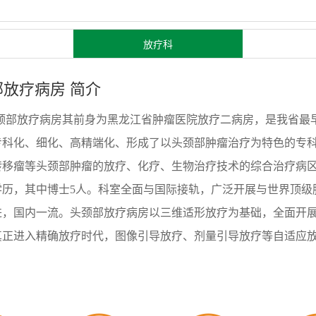
放疗科
部放疗病房 简介
颈部放疗病房其前身为黑龙江省肿瘤医院放疗二病房，是我省最
专科化、细化、高精端化、形成了以头颈部肿瘤治疗为特色的专
转移瘤等头颈部肿瘤的放疗、化疗、生物治疗技术的综合治疗病区
学历，其中博士5人。科室全面与国际接轨，广泛开展与世界顶级
进，国内一流。头颈部放疗病房以三维适形放疗为基础，全面开
真正进入精确放疗时代，图像引导放疗、剂量引导放疗等自适应
疗（TOMO）更是代表东北地区精确放射治疗的最高水平。头颈