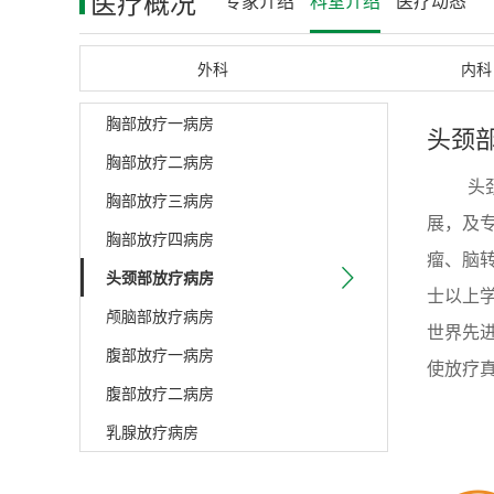
医疗概况
专家介绍
科室介绍
医疗动态
外科
内科
胸部放疗一病房
头颈
胸部放疗二病房
头
胸部放疗三病房
展，及
胸部放疗四病房
瘤、脑
头颈部放疗病房
士以上
颅脑部放疗病房
世界先
腹部放疗一病房
使放疗
腹部放疗二病房
放射治
乳腺放疗病房