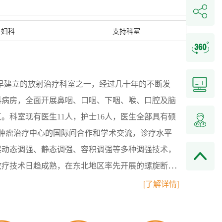
妇科
支持科室
早建立的放射治疗科室之一，经过几十年的不断发
科病房，全面开展鼻咽、口咽、下咽、喉、口腔及脑
。科室现有医生11人，护士16人，医生全部具有硕
肿瘤治疗中心的国际间合作和学术交流，诊疗水平
展动态调强、静态调强、容积调强等多种调强技术，
放疗技术日趋成熟，在东北地区率先开展的螺旋断层
部放疗病房全体医护人员愿与您携手为健康而努力！
[了解详情]