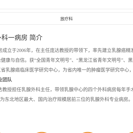
放疗科
外科一病房 简介
房成立于2006年，在主任庞达教授的带领下，率先建立乳腺癌
健康与自信。获“全国青年文明号”、“黑龙江省青年文明号”、黑龙
江省乳腺癌临床医学研究中心，为省内唯一的肿瘤医学研究中心
业团队
达教授担任乳腺外科主任，带领乳腺中心的四个外科病房每年手术
，成为东北地区最大、国内治疗规模居前三位的乳腺外科专业病房
一流。
腺外科一病房11名医生以中青年专家为骨干，技术全面、10名
硕士研究生导师9人，教授3人，副教授5人。参与国际多中心II