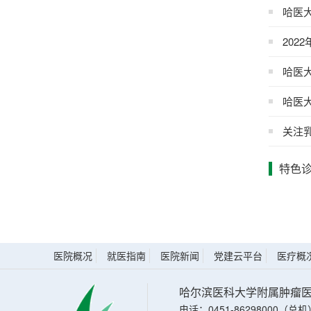
哈医
20
越创新
哈医
哈医大肿
愿望
关注
特色
医院概况
就医指南
医院新闻
党建云平台
医疗概
哈尔滨医科大学附属肿瘤
电话：0451-86298000（总机