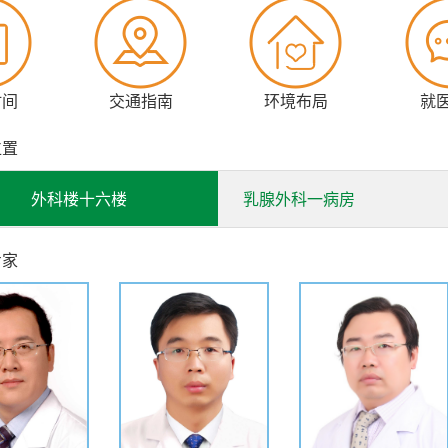
CCN国际乳腺癌治疗指南及中国抗癌协会乳腺癌诊治指南。引进
癌发病机理、开发新的分子诊断技术，为乳腺疾病患者解除疾病困
江省科技进步奖一等奖三项，发表国际高水平SCI收录论文10
时间
交通指南
环境布局
就
人，医学硕士80人。
位置
科特色
用国际先进的外科手术为主、多学科综合治疗模式，在黑龙江省
外科楼十六楼
乳腺外科一病房
乳手术、前哨淋巴结活检、即刻假体与自体乳房重建、真空辅助
活检、乳腺导管镜检查及治疗、新辅助化疗及靶向治疗、新辅助
专家
，黑龙江省乳腺专科技术示范和推广中心。