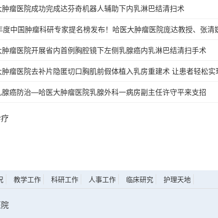
大肿瘤医院成功完成达芬奇机器人辅助下内乳淋巴结清扫术
22年度中国肿瘤科研专家提名榜发布！哈医大肿瘤医院庞达教授、张清
奖”
大肿瘤医院开展省内首例胸腔镜下左侧乳腺癌内乳淋巴结清扫手术
瘤医院去补片隐匿切口胸肌前假体植入乳房重建术 让患者轻松实现“乳”此美丽的
乳腺癌防治—哈医大肿瘤医院乳腺外科一病房副主任许守平来支招
诊疗
况
教学工作
科研工作
人事工作
临床研究
护理天地
医院
）