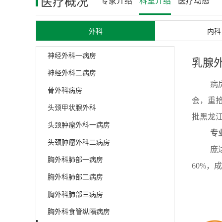
医疗概况
专家介绍
科室介绍
医疗动态
外科
内科
神经外科一病房
乳腺
神经外科二病房
病
骨外科病房
会，重拾
头颈甲状腺外科
批黑龙
头颈肿瘤外科一病房
专
头颈肿瘤外科二病房
庞
胸外科肺部一病房
60%
胸外科肺部二病房
力国内
胸外科肺部三病房
乳
胸外科食管纵隔病房
师3人，