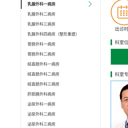
乳腺外科一病房
纳入N
乳腺外科二病房
讨乳腺
乳腺外科三病房
项、黑龙
出诊
乳腺外科四病房（整形重建）
博士50
科室
专
胃肠外科一病房
采
胃肠外科二病房
腺癌保
结直肠外科一病房
体定位
结直肠外科二病房
科室
训任务
结直肠外科三病房
肝胆胰外科病房
泌尿外科一病房
泌尿外科二病房
泌尿外科三病房