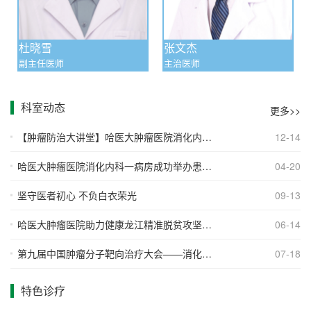
杜晓雪
张文杰
副主任医师
主治医师
科室动态
更多>>
【肿瘤防治大讲堂】哈医大肿瘤医院消化内科
12-14
一病房主任李志伟：结直肠癌肝转移的局部处
理
哈医大肿瘤医院消化内科一病房成功举办患教
04-20
宣传活动
坚守医者初心 不负白衣荣光
09-13
哈医大肿瘤医院助力健康龙江精准脱贫攻坚志
06-14
愿服务专家团深入依安县利民村开展健康扶贫
活动
第九届中国肿瘤分子靶向治疗大会——消化道
07-18
肿瘤分会场
特色诊疗