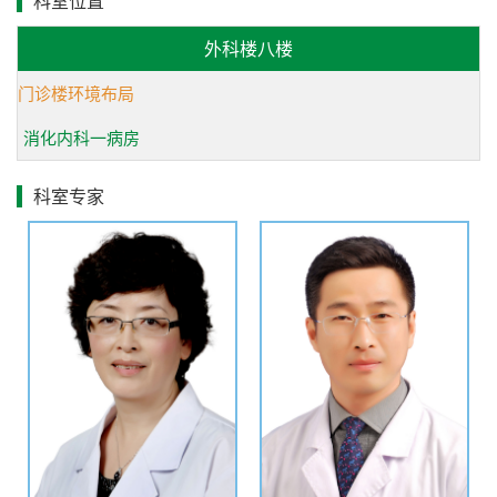
科室位置
定，连续多年参加我国胃癌临床实践指南（NCCN中国版）
外科楼八楼
的制定。
门诊楼环境布局
消化内科一病房
高层次的临床研究
科室注重基础与应用研究，承担国家自然科学金项目5
科室专家
项，省部级以上科研课题26项，发表SCI收录文章30余篇，
国家级核心期刊论文百余篇。参加国际国内临床研究70余
项，目前承担临床研究项目20余项，其中国际研究项目10
项，应用国内外最新分子靶向药及免疫治疗药物免费治疗消
化系统肿瘤，使部分晚期病人长期生存。在为肿瘤患者提供
最新治疗选择的同时，也为患者和家属提供了最人文的关
怀。
我们的工作信条：患者无小事,服务无止境。