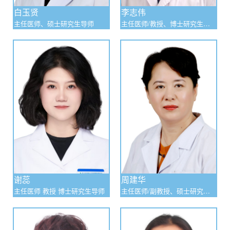
科 训：医者父母心,精于医术，诚于医德。
白玉贤
李志伟
科主任：白玉贤 副主任：孙秀威 周建华 隋红
主任医师、硕士研究生导师
主任医师/教授、博士研究生导
师
护士长：杨洪彬
科室地址：外科楼8层
谢蕊
周建华
主任医师 教授 博士研究生导师
主任医师/副教授、硕士研究生
导师