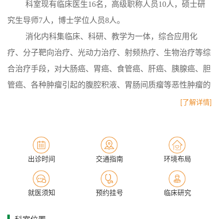
科室现有临床医生16名，高级职称人员10人，硕士研
究生导师7人，博士学位人员8人。
消化内科集临床、科研、教学为一体，综合应用化
疗、分子靶向治疗、光动力治疗、射频热疗、生物治疗等综
合治疗手段，对大肠癌、胃癌、食管癌、肝癌、胰腺癌、胆
管癌、各种肿瘤引起的腹腔积液、胃肠间质瘤等恶性肿瘤的
诊治水平已达国际先进水平，居国内领先。
[了解详情]
高水平的诊疗技术
开展医疗新技术15项，射频透热联合化疗及光动力疗
出诊时间
交通指南
环境布局
法治疗恶性肿瘤等在省内得到同行和社会的高度认可，微型
便携式化疗泵治疗消化道肿瘤，深部静脉置管化疗、微创胸
就医须知
预约挂号
临床研究
腹腔、心包腔置管持续引流已成为科室常规治疗手段。白玉
贤教授应卫计委邀请参加我国结直肠癌、胃癌诊疗规范的制