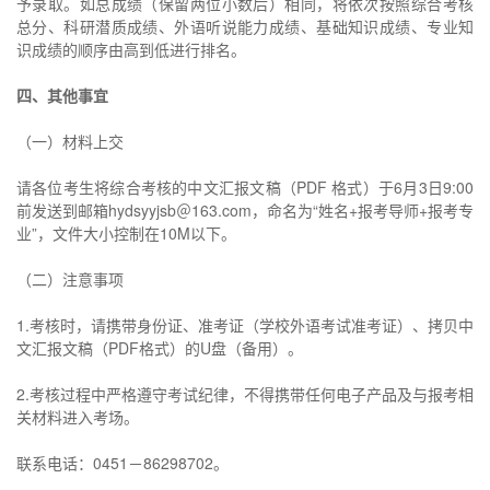
予录取。如总成绩（保留两位小数后）相同，将依次按照综合考核
总分、科研潜质成绩、外语听说能力成绩、基础知识成绩、专业知
识成绩的顺序由高到低进行排名。
四、其他事宜
（一）材料上交
请各位考生将综合考核的中文汇报文稿（PDF 格式）于6月3日9:00
前发送到邮箱hydsyyjsb＠163.com，命名为“姓名+报考导师+报考专
业”，文件大小控制在10M以下。
（二）注意事项
1.考核时，请携带身份证、准考证（学校外语考试准考证）、拷贝中
文汇报文稿（PDF格式）的U盘（备用）。
2.考核过程中严格遵守考试纪律，不得携带任何电子产品及与报考相
关材料进入考场。
联系电话：0451－86298702。