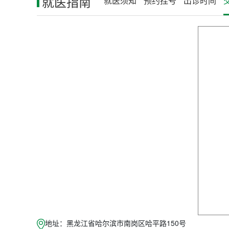
就医指南
就医须知
预约挂号
出诊时间
地址：黑龙江省哈尔滨市南岗区哈平路150号