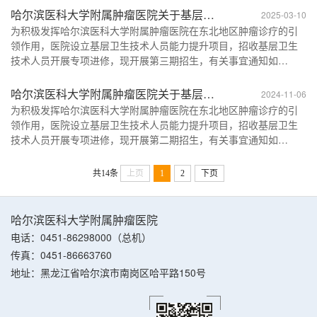
手术5.7万例。拥有57个临床科室、21个医技科室、15个教研室、7
哈尔滨医科大学附属肿瘤医院关于基层卫
2025-03-10
个住院医师规范化培训专业基地。现有职工2726人，其中国家级、
生技术人员能力提升项目(第三期）招生
为积极发挥哈尔滨医科大学附属肿瘤医院在东北地区肿瘤诊疗的引
省级高层次人才173人，龙江名医46人，博士生导师184...
领作用，医院设立基层卫生技术人员能力提升项目，招收基层卫生
的通知
技术人员开展专项进修，现开展第三期招生，有关事宜通知如
下。 一、招生信息 （一）招生对象 哈尔滨医科大学附属肿瘤医院医
联体单位和基层妇幼保健院等在职卫生技术人员。 （二）招生人
哈尔滨医科大学附属肿瘤医院关于基层卫
2024-11-06
数 招收20人左右，根据报名情况及专业需求适当调整。 （三）招生
生技术人员能力提升项目（第二期）招生
为积极发挥哈尔滨医科大学附属肿瘤医院在东北地区肿瘤诊疗的引
专业 招生专业肿瘤内科、肿瘤外科及肿瘤妇科。 （四...
领作用，医院设立基层卫生技术人员能力提升项目，招收基层卫生
的通知
技术人员开展专项进修，现开展第二期招生，有关事宜通知如
下。 一、招生信息 （一）招生对象 哈尔滨医科大学附属肿瘤医院医
联体单位和基层妇幼保健院等在职卫生技术人员。 （二）招生人
共14条
上页
1
2
下页
数 招生20人左右，根据报名情况及专业需求适当调整。 （三）招生
专业 招生专业肿瘤内科、肿瘤外科及肿瘤妇科。 （四...
哈尔滨医科大学附属肿瘤医院
电话：0451-86298000（总机）
传真：0451-86663760
地址：黑龙江省哈尔滨市南岗区哈平路150号