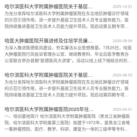
尔滨医科大学附属肿瘤医院医联体单位、基层妇幼保健院等在职卫
哈尔滨医科大学附属肿瘤医院关于基层卫
2025-10-21
生技术人员。 （二）招生人数 招收20人左右，将根据报名情况及专
生技术人员能力提升项目(第五期）招生
为充分发挥哈尔滨医科大学附属肿瘤医院在东北地区肿瘤诊疗领域
业需求适当调整。 （三）招生专业 肿瘤内科、肿...
的示范引领作用，进一步提升基层卫生技术人员专业服务能力，医
的通知
院持续推进基层卫生技术人员能力提升项目。现启动第五期专项进
修招生工作，有关事项通知如下： 一、招生信息 （一）招生对象 哈
尔滨医科大学附属肿瘤医院医联体单位、基层妇幼保健院等在职卫
哈医大肿瘤医院开展进修及住培学员廉洁
2025-08-06
生技术人员。 （二）招生人数 招收20人左右，将根据报名情况及专
培训活动
为深入推进医德医风建设，夯实廉洁从业思想根基，7月25日，哈医
业需求适当调整。 （三）招生专业 肿瘤内科、肿...
大肿瘤医院行风投诉管理办公室、继续教育科、毕业后医学教育办
公室联合举办首期“医德医风大讲堂”。活动以线上线下相结合的形式
开展，全院进修学员、住培学员及带教教师等400余人参与培训。会
议现场继续教育科负责人王国栋主持会议时指出，医德医风是医务
哈尔滨医科大学附属肿瘤医院关于基层卫
2025-06-03
人员立身从医的根本，全体参会人员要秉持“以患者为中心”的服务理
生技术人员能力提升项目（第四期）招生
为充分发挥哈尔滨医科大学附属肿瘤医院在东北地区肿瘤诊疗领域
念，注重日常沟通技巧，杜绝服务态度生硬...
的示范引领作用，进一步提升基层卫生技术人员专业服务能力，医
的通知
院持续推进基层卫生技术人员能力提升项目。现启动第四期专项进
修招生工作，有关事项通知如下：一、招生信息（一）招生对象哈
尔滨医科大学附属肿瘤医院医联体单位、基层妇幼保健院等在职卫
哈尔滨医科大学附属肿瘤医院2025年住院
2025-04-01
生技术人员。（二）招生人数招收20人左右，将根据报名情况及专
医师规范化培训招收简章
一、培训基地简介 哈尔滨医科大学附属肿瘤医院（黑龙江省肿瘤医
业需求适当调整。（三）招生专业肿瘤内科、肿瘤外科...
院、哈尔滨医科大学附属第三医院）始建于1972年，是黑龙江省唯
一集肿瘤预防、医疗、教学、科研、康复为一体的三级甲等专科医
院。医院开放床位3220张，年门诊量120万人次、出院17万人次、