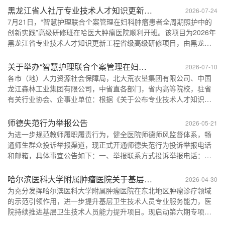
黑龙江省人社厅专业技术人才知识更新工
2026-07-24
程高研项目落地哈医大肿瘤医院
7月21日，“智慧护理联合个案管理在妇科肿瘤患者全周期照护中的
创新实践”高级研修班在哈医大肿瘤医院顺利开班。该项目为2026年
黑龙江省专业技术人才知识更新工程省级高级研修项目，由黑龙江
省人社厅主办，全省仅立项25项，哈尔滨医科大学获批2项，其中1
项由哈医大肿瘤医院承办。这是哈医大肿瘤医院首次获批此类省级
关于举办“智慧护理联合个案管理在妇科
2026-07-10
高级研修项目，助力全省肿瘤专科人才队伍建设与区域医疗服务建
肿瘤患者全周期照护中的创新实践”高级
各市（地）人力资源社会保障局，北大荒农垦集团有限公司、中国
设。开班仪式现场，哈尔滨医科大学护理学院院长范...
龙江森林工业集团有限公司，中省直各部门，省内高等院校，驻省
研修班的通知
有关行业协会、企事业单位：根据《关于公布专业技术人才知识更
新工程2026年国家级和省级高级研修项目计划的通知》（黑人社函
〔2026〕141号）有关要求，由哈尔滨医科大学附属肿瘤医院承办
师德失范行为举报公告
2026-05-21
的“智慧护理联合个案管理在妇科肿瘤患者全周期照护中的创新实践”
为进一步规范教师履职履责行为，健全医院师德师风监督体系，畅
高级研修班，定于2026年7月20日至24日在哈尔滨市...
通师生群众投诉举报渠道，现正式开通师德失范行为投诉举报电话
和邮箱，具体事宜公告如下：一、举报联系方式投诉举报电话：
0451-86298711投诉举报邮箱：hydsjsjxfzzx@126.com二、受理范
围受理对哈尔滨医科大学第三临床医学院全体教职工涉嫌违反师德
哈尔滨医科大学附属肿瘤医院关于基层卫
2026-04-30
规范行为的实名举报。三、举报要求1.举报人应实名举报，提供真实
生技术人员能力提升项目(第六期）招生
为充分发挥哈尔滨医科大学附属肿瘤医院在东北地区肿瘤诊疗领域
姓名、有效联系方式等，便于核查反馈。2.举报人应具体...
的示范引领作用，进一步提升基层卫生技术人员专业服务能力，医
的通知
院持续推进基层卫生技术人员能力提升项目。现启动第六期专项进
修招生工作，有关事项通知如下： 一、招生信息 （一）招生对象 哈