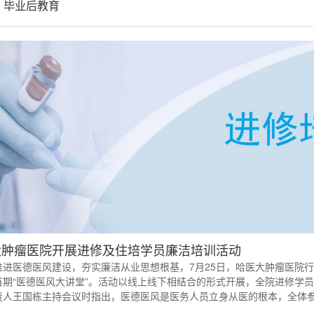
毕业后教育
大肿瘤医院开展进修及住培学员廉洁培训活动
推进医德医风建设，夯实廉洁从业思想根基，7月25日，哈医大肿瘤医院
首期“医德医风大讲堂”。活动以线上线下相结合的形式开展，全院进修学员
责人王国栋主持会议时指出，医德医风是医务人员立身从医的根本，全体参
服务态度生硬...