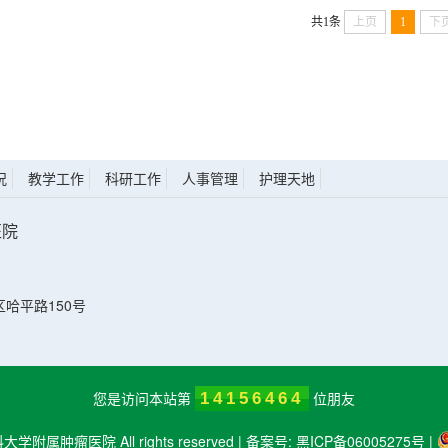
共1条
上页
1
下
况
教学工作
科研工作
人事管理
护理天地
医院
）
哈平路150号
您是访问本站第
位朋友
14156464
科大学附属肿瘤医院 All rights reserved | 备案号:
黑ICP备06005275号
|