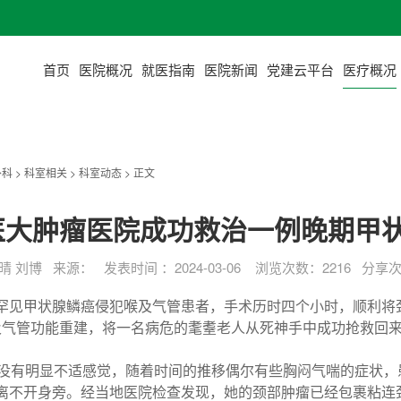
首页
医院概况
就医指南
医院新闻
党建云平台
医疗概况
外科
>
科室相关
>
科室动态
> 正文
大肿瘤医院成功救治一例晚期甲状
 刘博 来源： 发表时间 ：2024-03-06 浏览次数：
2216
分享次
罕见甲状腺鳞癌侵犯喉及气管患者，手术历时四个小时，顺利将
喉及气管功能重建，将一名病危的耄耋老人从死神手中成功抢救回
初没有明显不适感觉，随着时间的推移偶尔有些胸闷气喘的症状
离不开身旁。经当地医院检查发现，她的颈部肿瘤已经包裹粘连