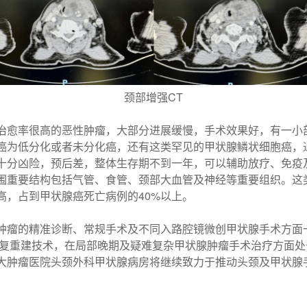
颈部增强CT
治愈率很高的恶性肿瘤，大部分进展缓慢，手术效果好，有一小
癌为低分化或者未分化癌，还有这类罕见的甲状腺鳞状细胞癌，
十分凶险，预后差，整体生存期不到一年，可以辅助放疗、免疫
围重要结构包括气管、食管、颈部大血管及神经等重要组织。这
高，占到甲状腺癌死亡病例的40%以上。
肿瘤的精准诊断、常规手术及不同入路腔镜微创甲状腺手术方面一
及修复重建技术，在局部晚期及疑难复杂甲状腺肿瘤手术治疗方面
大肿瘤医院头颈外科甲状腺病房将继续致力于推动头颈及甲状腺