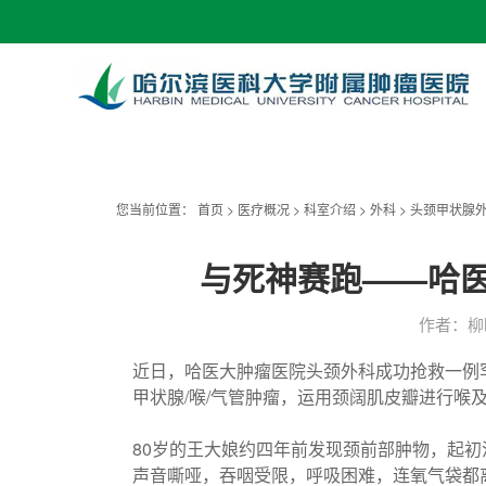
您当前位置：
首页
>
医疗概况
>
科室介绍
>
外科
>
头颈甲状腺
与死神赛跑——哈医
作者：柳晴
近日，哈医大肿瘤医院头颈外科成功抢救一例
甲状腺/喉/气管肿瘤，运用颈阔肌皮瓣进行
80岁的王大娘约四年前发现颈前部肿物，起
声音嘶哑，吞咽受限，呼吸困难，连氧气袋都