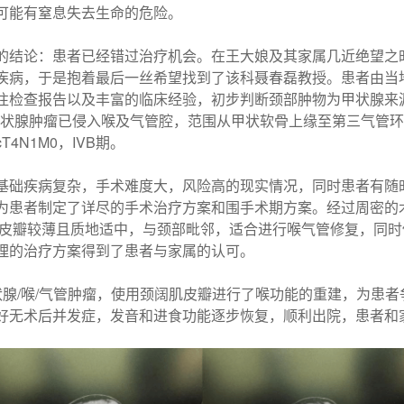
时可能有窒息失去生命的危险。
的结论：患者已经错过治疗机会。在王大娘及其家属几近绝望之
疾病，于是抱着最后一丝希望找到了该科聂春磊教授。患者由当地
往检查报告以及丰富的临床经验，初步判断颈部肿物为甲状腺来
甲状腺肿瘤已侵入喉及气管腔，范围从甲状软骨上缘至第三气管
N1M0，IVB期。
基础疾病复杂，手术难度大，风险高的现实情况，同时患者有随
为患者制定了详尽的手术治疗方案和围手术期方案。经过周密的
该皮瓣较薄且质地适中，与颈部毗邻，适合进行喉气管修复，同
理的治疗方案得到了患者与家属的认可。
状腺/喉/气管肿瘤，使用颈阔肌皮瓣进行了喉功能的重建，为患
好无术后并发症，发音和进食功能逐步恢复，顺利出院，患者和