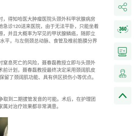
时，得知哈医大肿瘤医院头颈外科甲状腺病房
急诊120送来医院，由于无法平卧，只能坐着
源，并且大概率为罕见的甲状腺鳞癌，随即立
环水平，与左侧颈总动脉、食管及椎前筋膜分界
时窒息死亡的风险，聂春磊教授立即与头颈外
术前计划，聂春磊教授最终决定采用颈阔肌皮
时保留了颈阔肌功能、具有供区损伤小等优点。
者争取到二期拔管发音的可能。术后，在护理团
家属对治疗效果都非常满意。