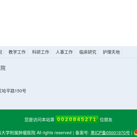
况
教学工作
科研工作
人事工作
临床研究
护理天地
医院
）
哈平路150号
您是访问本站第
位朋友
0020845271
科大学附属肿瘤医院 All rights reserved | 备案号:
黑ICP备05001970号
|