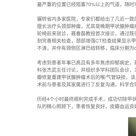
最严重的位置已经阻塞70%以上的气道，随
辗转省内多家医院，专家们都给出了几近一致
擅长治疗头颈部肿瘤，尤其是晚期甲状腺肿瘤
轮椅前来就诊，聂春磊教授首次接诊，通过既
刻完善相关检查，颈部增强CT检查结果显示
不清，并伴有颈侧区淋巴结转移，临床分期为cT4
考虑到患者年事已高且有多年焦虑抑郁病史，
科张杰武主任讨论，并组织多学科团队会诊，
瓣修复重建甲状腺肿瘤术后的喉/气管缺损，
术前与患者及其家属进行了反复沟通，科学合
历经4个小时最终顺利完成手术，成功切除甲
队的精心照顾下，患者恢复良好，皮瓣血运良