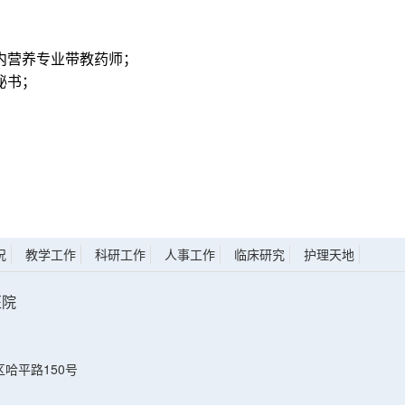
内营养专业带教药师；
秘书；
；
况
教学工作
科研工作
人事工作
临床研究
护理天地
医院
）
哈平路150号