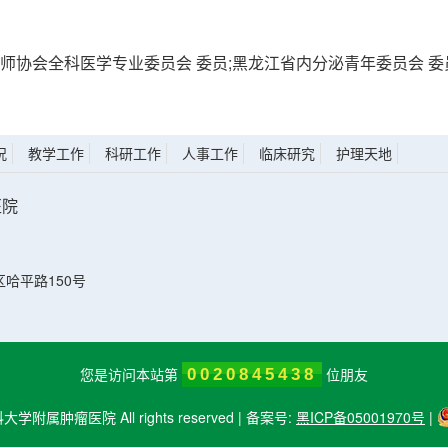
师协会全科医学专业委员会 委员;黑龙江省内分泌青年委员会 委
况
教学工作
科研工作
人事工作
临床研究
护理天地
医院
）
哈平路150号
您是访问本站第
位朋友
0020845438
科大学附属肿瘤医院 All rights reserved | 备案号:
黑ICP备05001970号
|