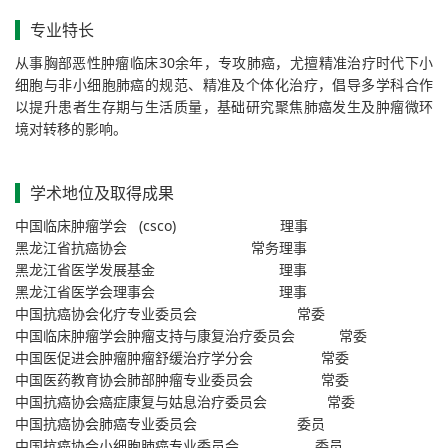
专业特长
30
从事胸部恶性肿瘤临床
余年，专攻肺癌，尤擅精准治疗时代下小
细胞与非小细胞肺癌的规范、精准及个体化治疗，倡导多学科合作
以提升患者生存期与生活质量，基础研究聚焦肺癌发生及肿瘤微环
境对转移的影响。
学术地位及取得成果
(csco)
中国临床肿瘤学会
理事
黑龙江省抗癌协会
常务理事
黑龙江省医学发展基金
理事
黑龙江省医学会理事会
理事
中国抗癌协会化疗专业委员会
常委
中国临床肿瘤学会肿瘤支持与康复治疗委员会
常委
中国医促进会肿瘤肿瘤舒缓治疗学分会
常委
中国医药教育协会肺部肿瘤专业委员会
常委
中国抗癌协会癌症康复与姑息治疗委员会
常委
中国抗癌协会肺癌专业委员会
委员
中国抗癌协会小细胞肺癌专业委员会
委员