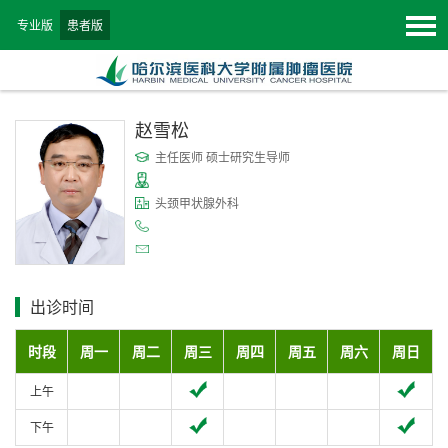
专业版
患者版
赵雪松
主任医师 硕士研究生导师
头颈甲状腺外科
出诊时间
时段
周一
周二
周三
周四
周五
周六
周日
上午
下午