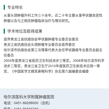
专业特长
从事头颈肿瘤外科工作三十余年，近二十年主要从事甲状腺良恶性
肿瘤以及与之相关肿瘤临床治疗与理论研究。
学术地位及取得成果
首界黑龙江省抗癌协会甲状腺肿瘤专业委员会委员
黑龙江省抗癌协会头颈肿瘤专业委员会首界委员
哈尔滨市抗癌协会第三次理事代表大会任甲状腺癌专业委员会副主
任委员
2004
2008
年度黑龙江省医药卫生科技进步三等奖
，
年哈尔滨市科学
2010
进步二等奖
，
黑龙江省卫生厅
年度医药卫生新技术应用一等
奖
，
《中国医学文摘耳鼻喉科学》杂志第六届编委会编委
哈尔滨医科大学附属肿瘤医院
电话：0451-86298000（总机）
传真：0451-86663760