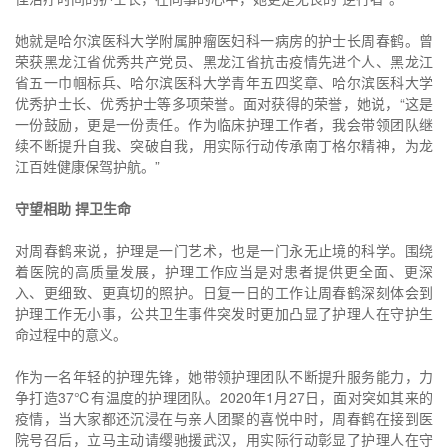
她就是哈尔滨医科大学附属肿瘤医妇科一病房的护士长周春鹤。曾
荣获黑龙江省优秀共产党员、黑龙江省抗击疫情先进个人、黑龙江
省五一巾帼标兵、哈尔滨医科大学青年五四奖章、哈尔滨医科大学
优秀护士长、优秀护士等多项荣誉。面对获得的荣誉，她说，“这是
一份鼓励，更是一份责任。作为临床护理工作者，我会带领团队继
续不断提升自我、突破自我，用实际行动传承南丁格尔精神，为龙
江百姓健康保驾护航。”
守望相助 捍卫生命
对周春鹤来说，护理是一门艺术，也是一门永无止境的科学。围绕
着医院的高质量发展，护理工作应当是对患者提供更全面、更深
入、更细致、更真切的照护。日复一日的工作让周春鹤深刻体会到
护理工作无小事，公共卫生事件突发时更加凸显了护理人在守护生
命过程中的意义。
作为一名年轻的护理先锋，她带领护理团队不断提升服务能力，力
争打造37℃有温度的护理团队。2020年1月27日，面对突如其来的
疫情，当大家都还沉浸在与亲人团聚的喜悦中时，周春鹤在接到医
院号召后，立马主动请缨驰援武汉，用实际行动彰显了护理人在守