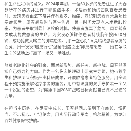
护生命过程中的意义。2024年年初，一位60多岁的患者住进了周春
鹤所在的病房并进行了卵巢癌手术，术后她和她的团队查看患者
时，发现患者血氧下降并伴有胸闷、胸痛，意识到患者有术后肺栓
塞症状后，周春鹤及时与医生沟通，第一时间发现老人术后肺栓
塞，为患者争取到最佳溶栓的时机，使患者脱离了危险。周春鹤多
次成功挽救患者的生命，为突发心脏骤停患者持续胸部按压40分
钟、成功抢救大咯血的肺癌患者、用“一盏心灯”照亮临终患者家属的
心灵、用一次次“暖巢行动”温暖“妇癌之王”卵巢癌患者……她在争取
生命的战场上打赢了一场又一场胜仗。
随着老龄化社会的到来，面对新形势、新任务、新挑战，周春鹤深
知自己努力的方向。作为一名临床护理硕士研究生导师，她带领学
生和护理团队积极产出科研成果，开展肿瘤患者特色服务，用全流
程干预措施缓解化疗患者的痛苦，用带有温度的双手守护着一个又
一个家庭的希望，为“健康中国2030”战略目标贡献自己微不足道的
力量。
在担当中历练，在尽责中成长，周春鹤同志做到了守底线、懂担
当、不忘初心、牢记使命，用实际行动传承南丁格尔精神，为龙江
百姓健康保驾护航。