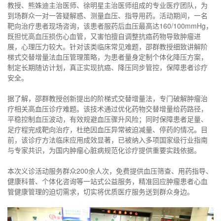
教授、熊姝迪主治医师、徐明星主治医师组成的专业医疗团队，为
到场群众一对一答疑解惑、测量血压、指导用药。活动期间，一名
靶向治疗患者现场咨询，该患者服药后血压最高达160/100mmHg，
既担忧高血压损伤心血管，又害怕擅自调整抗癌药物导致肿瘤进
展，心理压力较大。针对该类临床常见难题，邵群教授细致讲解阶
梯式交替增量法血压管理策略，为患者量身定制个体化降压方案，
制定长期随访计划，真正实现抗癌、降压同步管控，保障患者诊疗
安全。
据了解，邵群教授创新提出的阶梯式交替增量法，专门破解肿瘤治
疗相关高血压诊疗难题。该技术通过优化药物交替增量给药路径，
平稳控制血压波动，有效规避血压骤升风险；同时保障患者足量、
足疗程完成靶向治疗，杜绝因血压异常被迫减量、停药的情况。目
前，该诊疗方法临床应用成效显著，已被纳入多项国家级行业指南
与专家共识，为国内肿瘤心脏病规范化诊疗提供重要实践依据。
本次义诊活动服务群众200余人次，免费提供血压筛查、用药指导、
健康科普、个体化咨询等一站式公益服务，精准回应肿瘤患者心血
管健康管理的迫切需求，切实将优质医疗服务送到群众身边。