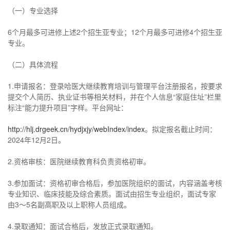
（一）专业选择
6个月最多可进修上述2个招生亚专业；12个月最多可进修4个招生亚
专业。
（二）具体流程
1.申请报名：登录哈医大继续教育培训与管理平台注册报名，按要求
提交个人简历、执业证书等相关材料，并在个人信息“家庭住址”栏里
标注“能力提升项目”字样。平台网址：
http://hlj.drgeek.cn/hydjxjy/webIndex/index
。拟定报名截止时间：
2024年12月2日。
2.资格审核：医院继续教育科负责资格初审。
3.参加面试：资格初审合格后，参加医院组织的面试，内容涵盖考核
专业知识、临床技能及综合素质。面试由招生专业组织，面试专家
由3～5名副高职及以上职称人员组成。
4.录取通知：面试合格后，发放正式录取通知。