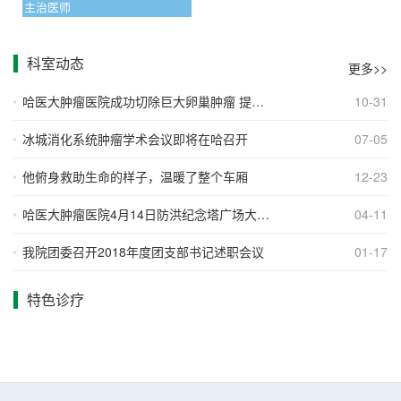
主治医师
科室动态
更多>>
哈医大肿瘤医院成功切除巨大卵巢肿瘤 提醒
10-31
女性警惕腹部异常信号
冰城消化系统肿瘤学术会议即将在哈召开
07-05
他俯身救助生命的样子，温暖了整个车厢
12-23
哈医大肿瘤医院4月14日防洪纪念塔广场大型
04-11
义诊期待您的参与
我院团委召开2018年度团支部书记述职会议
01-17
特色诊疗