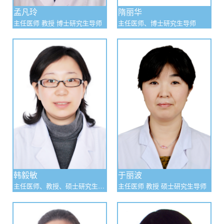
在大量的临床工作的基础上对妇科肿瘤的病因学，发
孟凡玲
隋丽华
病机制，生物学行为和治疗进行了相关的基础研究，获得多
主任医师 教授 博士研究生导师
主任医师、博士研究生导师
项成果,部分研究成果已使卵巢癌、宫颈癌患者的5年生存率
显著提高。
二、学科队伍建设
妇科三病房的医疗技术力量雄厚，有国内知名、经验
丰富的妇科肿瘤老专家，有年富力强的优秀学者，科内医生
全部具有博士学位。现有主任医师2名，副主任医师3名，主
治医师1名；博士生导师1名，硕士生导师1名，在读博士后1
名，在读博士2名、在读硕士5名。
韩毅敏
于丽波
主任医师、教授、硕士研究生导
主任医师 教授 硕士研究生导师
师
三、科研成果及人才培养
该科室不但具有精湛的医疗水平，还具有高水平的科