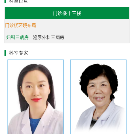
科室位置
巢癌的巩固治疗尤其是复发性、难治性卵巢癌的治疗等方面
门诊楼十三楼
有独到之处。
门诊楼环境布局
对子宫颈疾病的筛查（宫颈TCT检查）、诊断（电子
阴道镜）和治疗（波姆光和利普刀治疗）在国内处于领先水
妇科三病房
泌尿外科三病房
平，宫颈疾病的门诊收治量居于省内领先水平。（，对子宫
科室专家
颈癌、子宫内膜癌、子宫肉瘤和滋养细胞肿瘤、外阴癌的诊
断和治疗居于省内领先进水平。）
科室不断引进国内、外新的肿瘤治疗方法及术式，处
国内领先的“子宫颈癌根治术中腹膜代阴道的阴道延长术”明
显延长了宫颈癌患者的术后阴道长度，大大改善了宫颈癌患
者术后的生活质量，提高了家庭生活的稳定性。此外在省内
率先对外阴癌患者开展了外阴皮瓣移植重建术，极大地提高
了患者的生存质量。