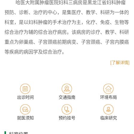
哈医大附属肿瘤医院妇科三病房是黑龙江省妇科肿瘤
预防、诊断、治疗的中心，是集医疗、教学、科研为一体的
科室，是以妇科肿瘤的手术治疗为主，化疗、免疫、生物等
综合治疗为辅的综合治疗病房。该病房的诊疗、教学、科研
重点为卵巢癌、子宫颈癌前期病变、子宫颈癌、子宫内膜癌
等疾病的病因学及综合治疗。
[了解详情]
一、临床治疗特色
该科室对患者的治疗崇尚“因人施治”，在现代的科学
治疗理念指导下，实行规范的个体化治疗原则。该病房对各
出诊时间
交通指南
环境布局
种妇科肿瘤诊疗积累了丰富的临床经验，擅长妇科肿瘤（卵
巢癌、子宫颈癌、子宫内膜癌、滋养细胞疾病、外阴癌）的
就医须知
预约挂号
临床研究
各型复杂性手术、化疗及生物治疗。
在卵巢癌手术、腹腔及静脉联合化疗、体外热疗、卵