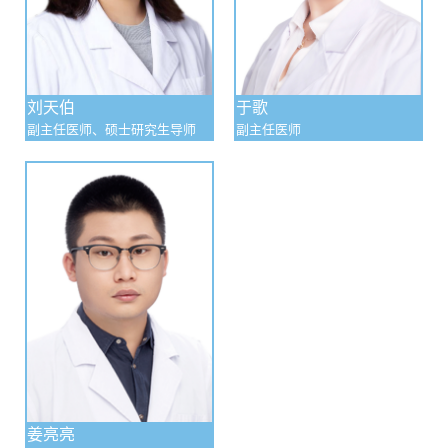
五、护理管理
妇科三病房不仅有出色的医疗队伍，还有一支高水平
的护理队伍。温馨整洁的病房环境、和蔼可亲的医护态度，
刘天伯
于歌
副主任医师、硕士研究生导师
副主任医师
使患者常常有住在家里的亲切感觉。全科医护人员崇尚良好
的医德医风和职业道德风尚，倡导爱岗敬业、求真务实精
神，把爱心、耐心、细心和责任心奉献给广大患者。
专科特色 ：实行专业诊疗和优质服务，对卵巢癌及子
宫颈疾病的诊断和治疗已达国内领先水平。
专家介绍：本科室专家 王晶 隋丽华 于丽波 程丽 韩毅
敏 陈杰
姜亮亮