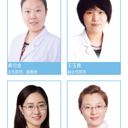
研和教学能力。获医疗新技术奖26项，其中省卫生厅医疗新
技术一等奖2项，二等奖5项。共发表SCI收录论文2篇，在国
家级核心期刊发表论文百余篇。发表著作4部。主编教材1
部、参编高等医学院校教材4部。主持承担课题27项，其中
国家级课题1项，省级课题4项。获科技进步奖37项，其中国
家级科技进步奖1项，省政府科技进步二等奖1项、三等奖2
项，省卫生医药科技进步一等奖1项、二等奖2项，市科技进
黄可金
王玉霞
步三等奖1项。
主任医师、副教授
副主任医师
四、人才培养
招收培养硕士研究生43名，博士研究生11名，博士后5
名。向国内各大医院输送了大批的优秀的妇科肿瘤专业的毕
业生。