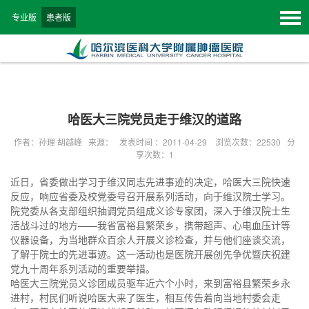
专业版
患者版
哈医大三院党员走于维汉的道路
作者：孙理 胡越峰 来源： 发表时间 ：2011-04-29 浏览次数：
22530
分
享次数：1
近日，省委做出学习于维汉同志先进事迹的决定，哈医大三院快速
反应，响应省委及校党委号召开展系列活动，向于维汉院士学习。
院党委从各支部组织抽调党员组成义诊专家团，深入于维汉院士生
活战斗过的地方——我省富裕县繁荣乡，携带超声、心电血压计等
仪器设备，为当地群众百余人开展义诊检查，并与他们座谈交流，
了解于院士的先进事迹。这一活动也是医院开展创先争优暨庆祝建
党九十周年系列活动的重要举措。
哈医大三院党员义诊团成员驱车近六个小时，来到富裕县繁荣乡永
进村，村民们听说哈医大来了医生，相互传告着向当地村委会走