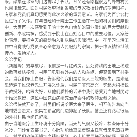
来，聚集在诊室的门边排起了长队。甚至还有路程很远的外村村民
也闻讯赶来。面对村民渴望得到省城的专家教授诊疗的期待眼神，
专家和党员们真切感受到此次义诊的重要意义。专家们为百余名村
民进行了义诊。在与曾经和于院士工作生活在一起的村民们的座谈
中，大家再一次感受到于院士为克山病防治事业做出的巨大贡献和
创新、奉献精神，感受到于院士在百姓心目中的重要地位。大家纷
纷表示，要把今天的感动融入到以后的实际行动中，在学习生活工
作中自觉践行党员全心全意为人民服务的宗旨，把于维汉精神继续
传承、发扬光大。
义诊手记
（胡越峰）繁华散尽，眼前是一片红砖房，远处待耕的田地上稀疏
的散落着桔梗堆，村民们见到有外来的人和车辆，便聚集到了村委
会。当我们穿上白服，告诉他们我们是哈医大三院的医生，是来这
里追溯于维汉老先生开展义诊后，村民们非常高兴，竖起大拇指说
于教授好，哈医大好，从他们质朴的话语中我们感受到当地村民对
于维汉教授，这位中国克山病研究治疗泰斗的敬仰爱戴之情。
义诊很快就开始了，村民们听说哈医大来了医生，相互传告着向当
地村委会走来，聚集在诊室的门边排起了长队。甚至还有路程很远
的外村村民也闻讯赶来。
由于当地医疗卫生环境十分简陋，当天的气候又较冷，检查床十分
冰冷，门诊党支部书记、心肺功能检查室贾巍主任就借来电热器烤
床，村民们皮肤干燥加之精神紧张，心电机器导联不够敏感，贾巍