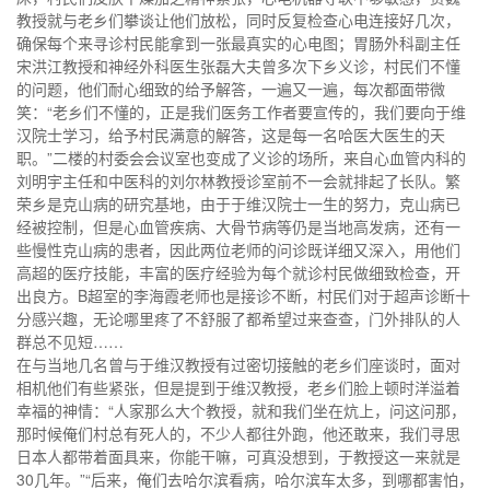
教授就与老乡们攀谈让他们放松，同时反复检查心电连接好几次，
确保每个来寻诊村民能拿到一张最真实的心电图；胃肠外科副主任
宋洪江教授和神经外科医生张磊大夫曾多次下乡义诊，村民们不懂
的问题，他们耐心细致的给予解答，一遍又一遍，每次都面带微
笑：“老乡们不懂的，正是我们医务工作者要宣传的，我们要向于维
汉院士学习，给予村民满意的解答，这是每一名哈医大医生的天
职。”二楼的村委会会议室也变成了义诊的场所，来自心血管内科的
刘明宇主任和中医科的刘尔林教授诊室前不一会就排起了长队。繁
荣乡是克山病的研究基地，由于于维汉院士一生的努力，克山病已
经被控制，但是心血管疾病、大骨节病等仍是当地高发病，还有一
些慢性克山病的患者，因此两位老师的问诊既详细又深入，用他们
高超的医疗技能，丰富的医疗经验为每个就诊村民做细致检查，开
出良方。B超室的李海霞老师也是接诊不断，村民们对于超声诊断十
分感兴趣，无论哪里疼了不舒服了都希望过来查查，门外排队的人
群总不见短……
在与当地几名曾与于维汉教授有过密切接触的老乡们座谈时，面对
相机他们有些紧张，但是提到于维汉教授，老乡们脸上顿时洋溢着
幸福的神情：“人家那么大个教授，就和我们坐在炕上，问这问那，
那时候俺们村总有死人的，不少人都往外跑，他还敢来，我们寻思
日本人都带着面具来，你能干嘛，可真没想到，于教授这一来就是
30几年。”“后来，俺们去哈尔滨看病，哈尔滨车太多，到哪都害怕，