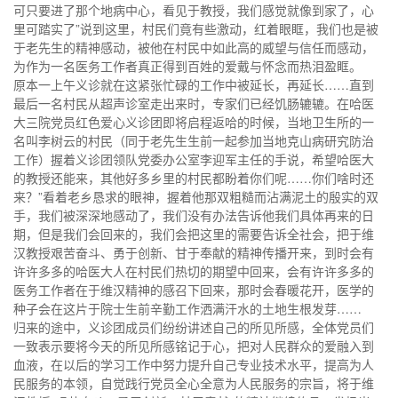
可只要进了那个地病中心，看见于教授，我们感觉就像到家了，心
里可踏实了”说到这里，村民们竟有些激动，红着眼眶，我们也是被
于老先生的精神感动，被他在村民中如此高的威望与信任而感动，
为作为一名医务工作者真正得到百姓的爱戴与怀念而热泪盈眶。
原本一上午义诊就在这紧张忙碌的工作中被延长，再延长……直到
最后一名村民从超声诊室走出来时，专家们已经饥肠辘辘。在哈医
大三院党员红色爱心义诊团即将启程返哈的时候，当地卫生所的一
名叫李树云的村民（同于老先生生前一起参加当地克山病研究防治
工作）握着义诊团领队党委办公室李迎军主任的手说，希望哈医大
的教授还能来，其他好多乡里的村民都盼着你们呢……你们啥时还
来？”看着老乡恳求的眼神，握着他那双粗糙而沾满泥土的殷实的双
手，我们被深深地感动了，我们没有办法告诉他我们具体再来的日
期，但是我们会回来的，我们会把这里的需要告诉全社会，把于维
汉教授艰苦奋斗、勇于创新、甘于奉献的精神传播开来，到时会有
许许多多的哈医大人在村民们热切的期望中回来，会有许许多多的
医务工作者在于维汉精神的感召下回来，那时会春暖花开，医学的
种子会在这片于院士生前辛勤工作洒满汗水的土地生根发芽……
归来的途中，义诊团成员们纷纷讲述自己的所见所感，全体党员们
一致表示要将今天的所见所感铭记于心，把对人民群众的爱融入到
血液，在以后的学习工作中努力提升自己专业技术水平，提高为人
民服务的本领，自觉践行党员全心全意为人民服务的宗旨，将于维