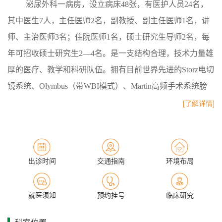
泌尿外科一病房，设立病床48张，有医护人员24名，
其中医生7人，主任医师2名，副教授、副主任医师1名，讲
师、主治医师3名；住院医师1名，硕士研究生导师2名，每
年可招收硕士研究生2—4名。是一支结构合理，技术力量雄
厚的医疗、教学和科研队伍。拥有目前世界先进的Storz电切
镜系统、Olymbus（带WBI模式）、Martin高频手术系统膀
胱镜及输尿管硬镜及软镜系统、腹腔镜系统。
[了解详情]
我科在省内较早开展腹腔镜手术及腔内泌尿外科手
术，能完成各类泌尿、男生殖系肿瘤的诊治，并且技术达到
出诊时间
交通指南
环境布局
国内领先，对肾癌主要采用腹腔镜下保留肾单位手术或根治
性肾切除术治疗，与传统的开放手术相比具有创伤小、出血
就医须知
预约挂号
临床研究
少、恢复快而且美观的优点，并且多次举办省内腹腔镜手术
观摩学习班，得到了好评，也提高了我省腹腔镜技术水平。