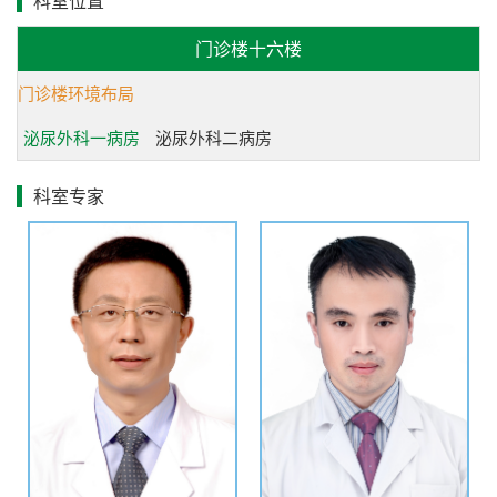
科室位置
我科是省内最早开展根治性膀胱全切除术及回肠膀胱术的单
门诊楼十六楼
位，在例数和疗效方面居于省内领先地位，有效的延长了肌
门诊楼环境布局
层浸润性膀胱癌生存期及生存质量。对于不明原因的血尿，
我科较早的开展了输尿管软、硬镜结合检查术，结合尿道膀
泌尿外科一病房
泌尿外科二病房
胱镜可达到对整个尿路全方位无死角的探查，使得来源于尿
科室专家
路上皮小肿瘤得到早期诊断和及时治疗。对于中晚期肿瘤我
科积极采取多学科综合治疗，减轻了痛苦，改善了患者生存
质量。精准、微创、有效和患者获益最大化是我们的一贯追
求，竭诚为每一名患者提供最优质服务。