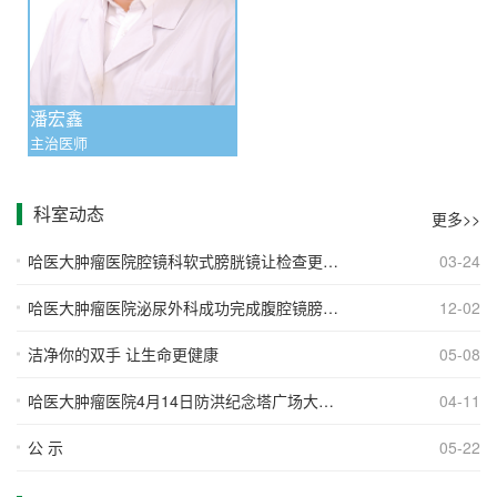
潘宏鑫
主治医师
科室动态
更多>>
哈医大肿瘤医院腔镜科软式膀胱镜让检查更舒
03-24
适
哈医大肿瘤医院泌尿外科成功完成腹腔镜膀胱
12-02
根治性切除术+回肠膀胱术
洁净你的双手 让生命更健康
05-08
哈医大肿瘤医院4月14日防洪纪念塔广场大型
04-11
义诊期待您的参与
公 示
05-22